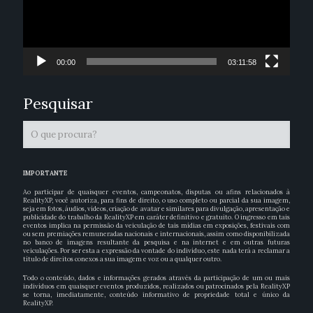
00:00
03:11:58
Pesquisar
IMPORTANTE
Ao participar de quaisquer eventos, campeonatos, disputas ou afins relacionados à
RealityXP, você autoriza, para fins de direito, o uso completo ou parcial da sua imagem,
seja em fotos, áudios, vídeos, criação de avatar e similares para divulgação, apresentação e
publicidade do trabalho da RealityXP em caráter definitivo e gratuito. O ingresso em tais
eventos implica na permissão da veiculação de tais mídias em exposições, festivais com
ou sem premiações remuneradas nacionais e internacionais, assim como disponibilizada
no banco de imagens resultante da pesquisa e na internet e em outras futuras
veiculações. Por ser esta a expressão da vontade do indivíduo, este nada terá a reclamar a
título de direitos conexos a sua imagem e voz ou a qualquer outro.
Todo o conteúdo, dados e informações gerados através da participação de um ou mais
indivíduos em quaisquer eventos produzidos, realizados ou patrocinados pela RealityXP
se torna, imediatamente, conteúdo informativo de propriedade total e único da
RealityXP.