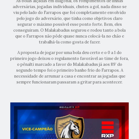
As bolas alçadas em diagonal, os rompimentos de linhas
adversárias, jogadas individuais, chutes a gol, nada disso se
viu pelo lado do Farrapos que foi completamente envolvido
pelo jogo do adversário, que tinha como objetivos claro
segurar o máximo possível esse ponto forte. Bem, eles
conseguiram. O Malakabadus segurou e rodou tanto a bola
que o Farrapos não pôde quase nunca colocá-la no chão e
trabalhá-la como gosta de fazer.
A proposta de jogar por uma bola deu certo e o 0 a 1 do
primeiro jogo deixou o regulamento favorável ao time de fora,
o pênalti marcado a favor do Malakabadus já aos 89’ do
segundo tempo foi o primeiro banho frio do Farrapos. A
necessidade de arrumar a casa e encontrar as jogadas que
sempre funcionaram passaram a gritar para acontecer.