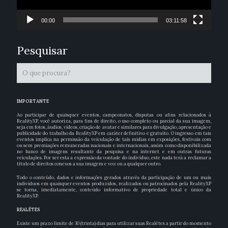
00:00
03:11:58
Pesquisar
IMPORTANTE
Ao participar de quaisquer eventos, campeonatos, disputas ou afins relacionados à
RealityXP, você autoriza, para fins de direito, o uso completo ou parcial da sua imagem,
seja em fotos, áudios, vídeos, criação de avatar e similares para divulgação, apresentação e
publicidade do trabalho da RealityXP em caráter definitivo e gratuito. O ingresso em tais
eventos implica na permissão da veiculação de tais mídias em exposições, festivais com
ou sem premiações remuneradas nacionais e internacionais, assim como disponibilizada
no banco de imagens resultante da pesquisa e na internet e em outras futuras
veiculações. Por ser esta a expressão da vontade do indivíduo, este nada terá a reclamar a
título de direitos conexos a sua imagem e voz ou a qualquer outro.
Todo o conteúdo, dados e informações gerados através da participação de um ou mais
indivíduos em quaisquer eventos produzidos, realizados ou patrocinados pela RealityXP
se torna, imediatamente, conteúdo informativo de propriedade total e único da
RealityXP.
REALÉTES
Existe um prazo limite de 30 (trinta) dias para utilizar suas Realétes a partir do momento