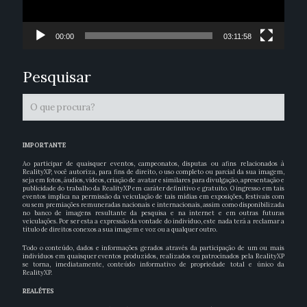
00:00
03:11:58
Pesquisar
IMPORTANTE
Ao participar de quaisquer eventos, campeonatos, disputas ou afins relacionados à
RealityXP, você autoriza, para fins de direito, o uso completo ou parcial da sua imagem,
seja em fotos, áudios, vídeos, criação de avatar e similares para divulgação, apresentação e
publicidade do trabalho da RealityXP em caráter definitivo e gratuito. O ingresso em tais
eventos implica na permissão da veiculação de tais mídias em exposições, festivais com
ou sem premiações remuneradas nacionais e internacionais, assim como disponibilizada
no banco de imagens resultante da pesquisa e na internet e em outras futuras
veiculações. Por ser esta a expressão da vontade do indivíduo, este nada terá a reclamar a
título de direitos conexos a sua imagem e voz ou a qualquer outro.
Todo o conteúdo, dados e informações gerados através da participação de um ou mais
indivíduos em quaisquer eventos produzidos, realizados ou patrocinados pela RealityXP
se torna, imediatamente, conteúdo informativo de propriedade total e único da
RealityXP.
REALÉTES